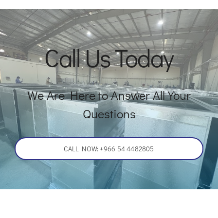
Call Us Today
We Are Here to Answer All Your
Questions
CALL NOW: +966 54 4482805