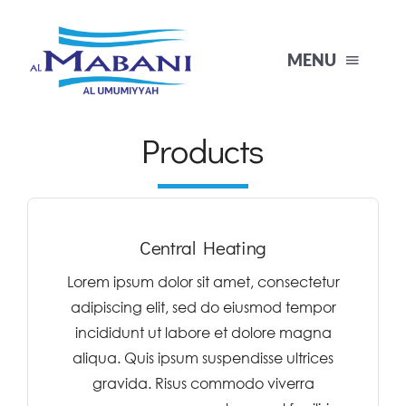
Skip
to
MENU
content
Products
Home
About Us
Central Heating
Products
Lorem ipsum dolor sit amet, consectetur
adipiscing elit, sed do eiusmod tempor
Projects
incididunt ut labore et dolore magna
aliqua. Quis ipsum suspendisse ultrices
Contact
gravida. Risus commodo viverra